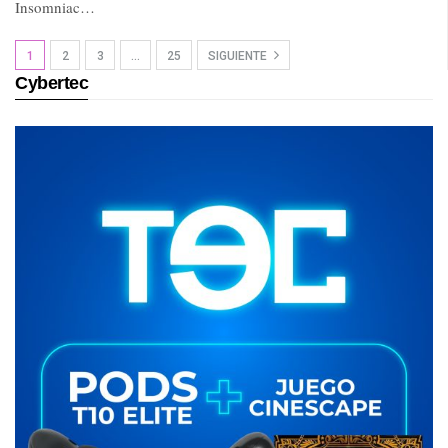
Insomniac…
1
2
3
…
25
SIGUIENTE
Cybertec