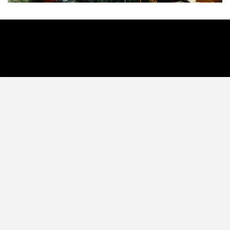
Tecnología
Videojuegos
Entretenimiento
Programa
Apps
Podcast
Tienda TEC
© 2026 - TEC. All Rights Reserved.
© Copyright © 2021 Todos lo derechos reservados -
contacto@tec.com.pe