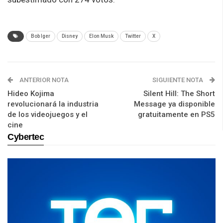
Bob Iger
Disney
Elon Musk
Twitter
X
ANTERIOR NOTA
SIGUIENTE NOTA
Hideo Kojima
Silent Hill: The Short
revolucionará la industria
Message ya disponible
de los videojuegos y el
gratuitamente en PS5
cine
Cybertec