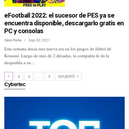
eFootball 2022: el sucesor de PES ya se
encuentra disponible, descargarlo gratis en
PC y consolas
Gino Peña
Sep 30, 2021
Esta semana inicia una nueva era en los juegos de fútbol de
Konami. Luego de más de 2 décadas, la compañía le da la
despedida a su…
1
2
3
…
5
SIGUIENTE
Cybertec