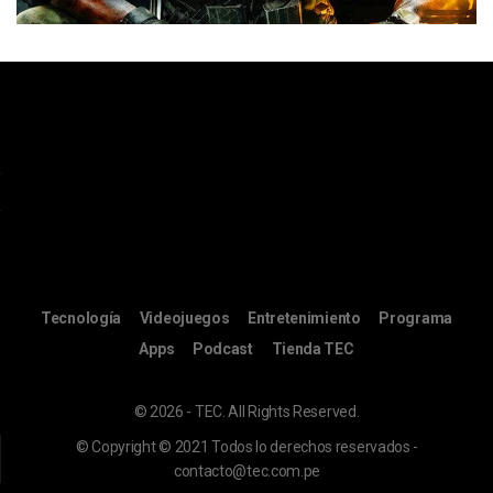
Tecnología
Videojuegos
Entretenimiento
Programa
Apps
Podcast
Tienda TEC
© 2026 - TEC. All Rights Reserved.
© Copyright © 2021 Todos lo derechos reservados -
contacto@tec.com.pe