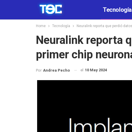
Tecnología
Home
Tecnología
Neuralink reporta que perdió dat
Neuralink reporta q
primer chip neuron
el
10 May 2024
Por
Andrea Pecho