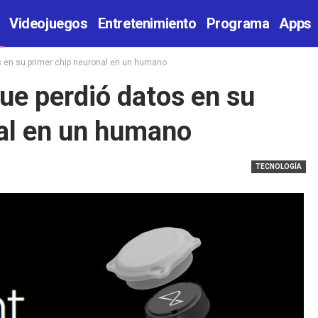
Videojuegos
Entretenimiento
Programa
Apps
os en su primer chip neuronal en un humano
ue perdió datos en su
al en un humano
TECNOLOGÍA