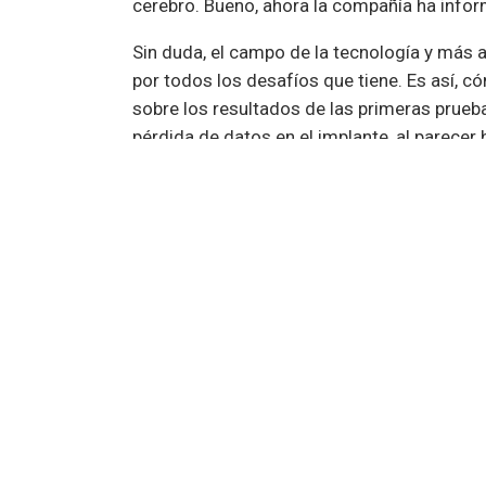
cerebro. Bueno, ahora la compañía ha info
Sin duda, el campo de la tecnología y más 
por todos los desafíos que tiene. Es así, 
sobre los resultados de las primeras prueba
pérdida de datos en el implante, al parecer 
si bien, esto podría haber significa un gran
rápido modificando el algoritmo de grabaci
De esta forma, se logró mantener bajo cont
necesidad de apagar el chip. Por otro lado
interactuar con más dispositivos, además 