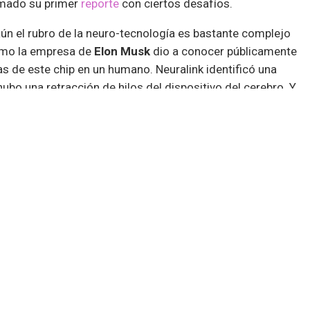
rmado su primer
reporte
con ciertos desafíos.
aún el rubro de la neuro-tecnología es bastante complejo
cómo la empresa de
Elon Musk
dio a conocer públicamente
s de este chip en un humano. Neuralink identificó una
hubo una retracción de hilos del dispositivo del cerebro. Y
 retraso, lo cierto es que el equipo de la compañía actuó
ón y haciendo ajustes para incrementar el flujo de datos.
rol esta pérdida y solucionando así el problema sin
, también se menciona que el paciente ha podido
de la computadora, como una consola de videojuegos.