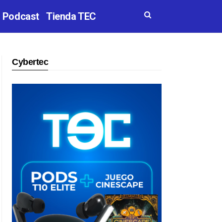
Podcast
Tienda TEC
Cybertec