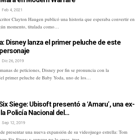
Feb 4, 2021
critor Clayton Haugen publicó una historia que esperaba convertir en
lgún momento, titulada como…
: Disney lanza el primer peluche de este
 personaje
Dic 26, 2019
manas de peticiones, Disney por fin se pronuncia con la
del primer peluche de Baby Yoda, uno de los…
ix Siege: Ubisoft presentó a ‘Amaru’, una ex-
 la Policía Nacional del…
Sep 12, 2019
 de presentar una nueva expansión de su videojuego estrella: Tom
bow Six Siege; y aunque no lo creas, trae…