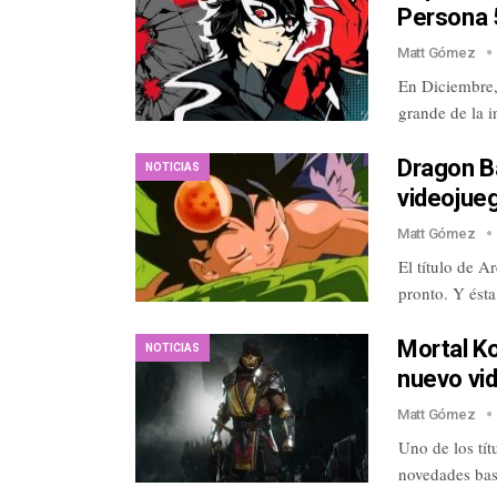
Persona 5
Matt Gómez
En Diciembre,
grande de la i
Dragon Ba
NOTICIAS
videojueg
Matt Gómez
El título de 
pronto. Y ésta
Mortal Ko
NOTICIAS
nuevo vi
Matt Gómez
Uno de los tít
novedades bast