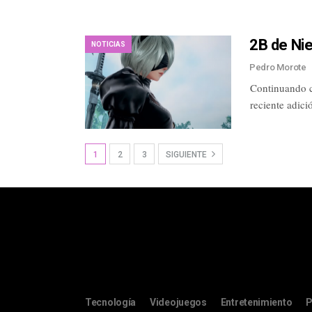
2B de Nie
NOTICIAS
Pedro Morote
Continuando c
reciente adici
1
2
3
SIGUIENTE
Tecnología
Videojuegos
Entretenimiento
P