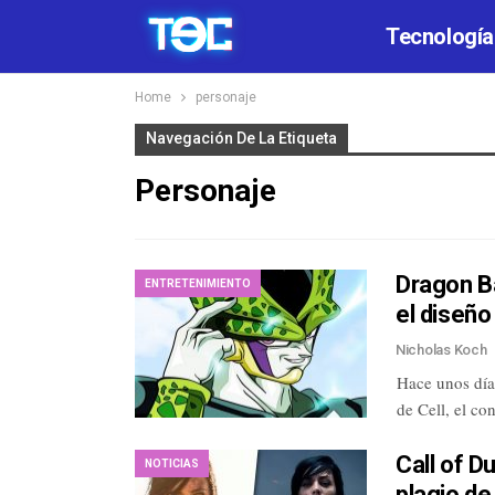
Tecnología
Home
personaje
Navegación De La Etiqueta
Personaje
Dragon Ba
ENTRETENIMIENTO
el diseñ
Nicholas Koch
Hace unos día
de Cell, el c
Call of D
NOTICIAS
plagio d