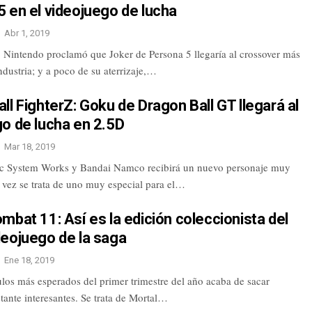
 en el videojuego de lucha
Abr 1, 2019
 Nintendo proclamó que Joker de Persona 5 llegaría al crossover más
ndustria; y a poco de su aterrizaje,…
ll FighterZ: Goku de Dragon Ball GT llegará al
o de lucha en 2.5D
Mar 18, 2019
Arc System Works y Bandai Namco recibirá un nuevo personaje muy
 vez se trata de uno muy especial para el…
mbat 11: Así es la edición coleccionista del
deojuego de la saga
Ene 18, 2019
ulos más esperados del primer trimestre del año acaba de sacar
ante interesantes. Se trata de Mortal…