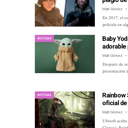
Matt Gómez
En 2017, el es
película en a
Baby Yoda
NOTICIAS
adorable
Matt Gómez
Después de se
presentación 
Rainbow S
NOTICIAS
oficial de
Matt Gómez
Ubisoft acaba
Clancy's Rain