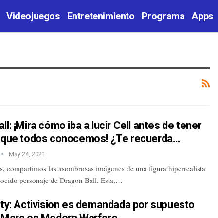
Videojuegos
Entretenimiento
Programa
Apps
ll: ¡Mira cómo iba a lucir Cell antes de tener
o que todos conocemos! ¿Te recuerda…
May 24, 2021
s, compartimos las asombrosas imágenes de una figura hiperrealista
onocido personaje de Dragon Ball. Esta,…
uty: Activision es demandada por supuesto
e Mara en Modern Warfare