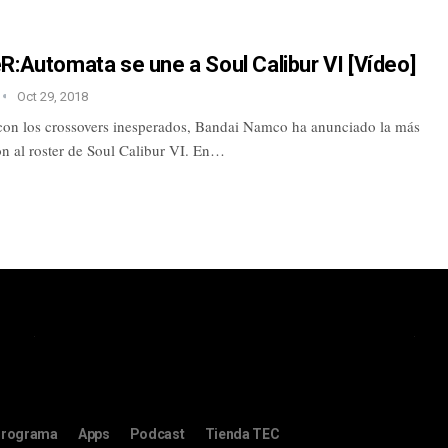
R:Automata se une a Soul Calibur VI [Vídeo]
Oct 29, 2018
on los crossovers inesperados, Bandai Namco ha anunciado la más
ón al roster de Soul Calibur VI. En…
rograma
Apps
Podcast
Tienda TEC