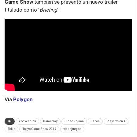
Game Show
también se presentó un nuevo trailer
titulado como ‘
Briefing
‘:
Vía
Polygon
convencion
Gameplay
Hideo Kojima
Japón
Playstation 4
Tokio
Tokyo Game Show 2019
videojuegos