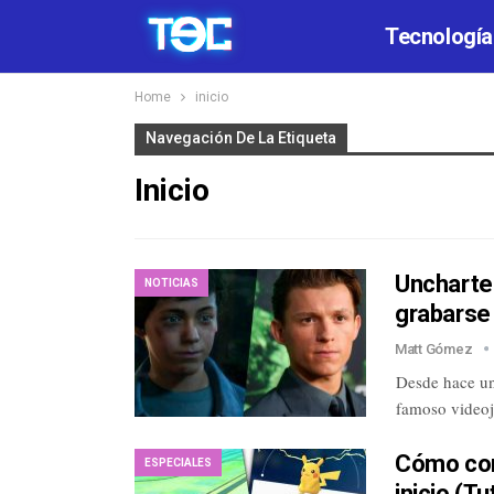
Tecnología
Home
inicio
Navegación De La Etiqueta
Inicio
Uncharted
NOTICIAS
grabarse
Matt Gómez
Desde hace un
famoso videoj
Cómo con
ESPECIALES
inicio (Tu