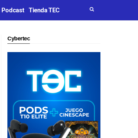
Podcast
Tienda TEC
Cybertec