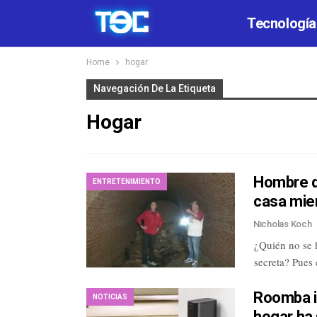
Tecnología
Home
hogar
Navegación De La Etiqueta
Hogar
Hombre de
ENTRETENIMIENTO
casa mie
Nicholas Koch
¿Quién no se 
secreta? Pues 
Roomba i7
NOTICIAS
hogar ha