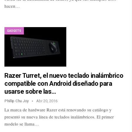
hacen…
GADGETS
Razer Turret, el nuevo teclado inalámbrico
compatible con Android diseñado para
usarse sobre las…
Phillip Chu Joy
Abr 20, 2016
La marca de hardware Razer está renovando su catálogo y
presentó su nueva línea de teclados inalámbricos. El primer
modelo se llama…