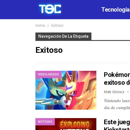
Tecnología
Home
Exitoso
Navegación De La Etiqueta
Exitoso
Pokémon 
VIDEOJUEGOS
exitoso 
Matt Gómez
Nintendo lanz
día de cumplir
Este jueg
NOTICIAS
Kickstart