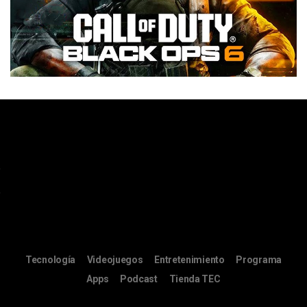
Tecnología
Videojuegos
Entretenimiento
Programa
Apps
Podcast
Tienda TEC