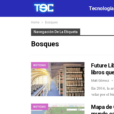
Tecnología
Home
Bosques
Navegación De La Etiqueta
Bosques
Future Li
NOTICIAS
libros qu
Matt Gómez
En 2014, la ar
velar por el 
Mapa de G
NOTICIAS
mundo ca