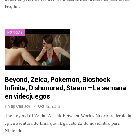
Pro, la…
NOTICIAS
Beyond, Zelda, Pokemon, Bioshock
Infinite, Dishonored, Steam – La semana
en videojuegos
Phillip Chu Joy
Oct 12, 2013
The Legend of Zelda: A Link Between Worlds Nuevo trailer de la
épica aventura de Link que llega este 22 de noviembre para
Nintendo…