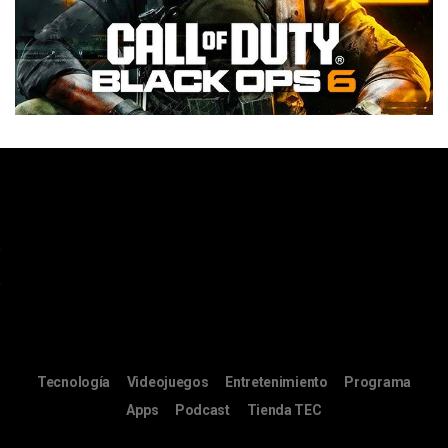
Tecnología
Videojuegos
Entretenimiento
Programa
Apps
Podcast
Tienda TEC