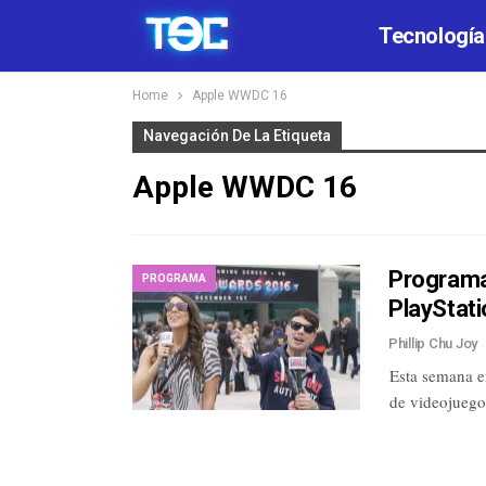
Tecnología
Home
Apple WWDC 16
Navegación De La Etiqueta
Apple WWDC 16
Programa
PROGRAMA
PlayStat
Phillip Chu Joy
Esta semana e
de videojuego