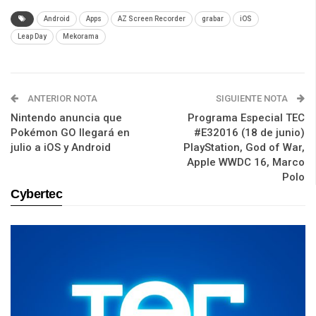
Android
Apps
AZ Screen Recorder
grabar
iOS
Leap Day
Mekorama
ANTERIOR NOTA
SIGUIENTE NOTA
Nintendo anuncia que
Programa Especial TEC
Pokémon GO llegará en
#E32016 (18 de junio)
julio a iOS y Android
PlayStation, God of War,
Apple WWDC 16, Marco
Polo
Cybertec