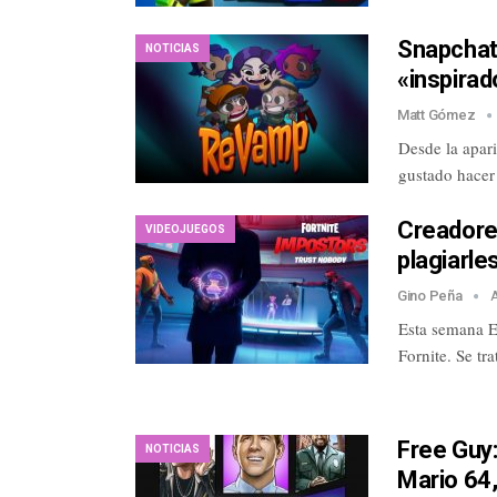
Snapchat
NOTICIAS
«inspira
Matt Gómez
Desde la apar
gustado hacer 
Creadore
VIDEOJUEGOS
plagiarle
Gino Peña
Esta semana E
Fornite. Se t
Free Guy:
NOTICIAS
Mario 64