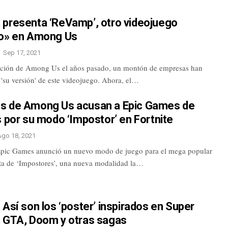
 presenta ‘ReVamp’, otro videojuego
do» en Among Us
Sep 17, 2021
ición de Among Us el años pasado, un montón de empresas han
'su versión' de este videojuego. Ahora, el…
s de Among Us acusan a Epic Games de
s por su modo ‘Impostor’ en Fortnite
Ago 18, 2021
pic Games anunció un nuevo modo de juego para el mega popular
rata de ‘Impostores’, una nueva modalidad la…
 Así son los ‘poster’ inspirados en Super
, GTA, Doom y otras sagas