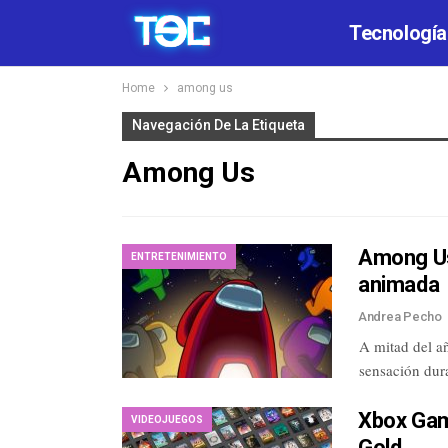
Tecnología
Home
among us
Navegación De La Etiqueta
Among Us
Among Us
ENTRETENIMIENTO
animada
Andrea Pecho
A mitad del a
sensación dur
Xbox Gam
VIDEOJUEGOS
Gold