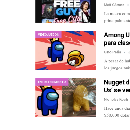
Matt Gómez
La nueva come
principalment
Among Us
VIDEOJUEGOS
para clas
Gino Peña
J
A pesar de ha
los juegos má
Nugget d
ENTRETENIMIENTO
Us’ se ve
Nicholas Koch
Hace unos día
$50,000 dólar