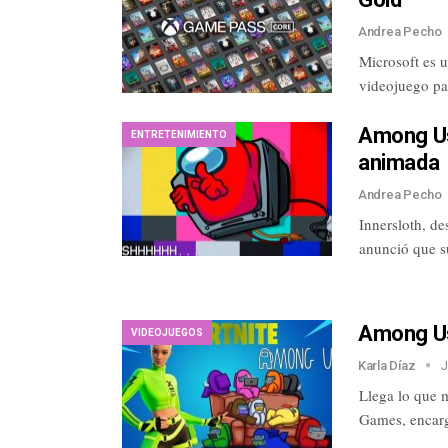
Andrea Pecho
Microsoft es 
videojuego pa
Among Us
ENTRETENIMIENTO
animada
Andrea Pecho
Innersloth, d
anunció que s
Among Us
VIDEOJUEGOS
Karla Díaz
J
Llega lo que m
Games, encar