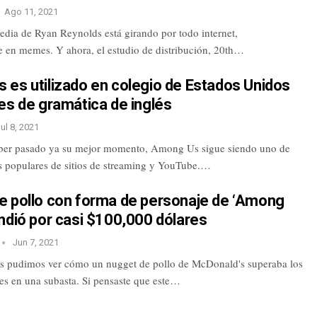
Ago 11, 2021
dia de Ryan Reynolds está girando por todo internet,
e en memes. Y ahora, el estudio de distribución, 20th…
 es utilizado en colegio de Estados Unidos
es de gramática de inglés
ul 8, 2021
ber pasado ya su mejor momento, Among Us sigue siendo uno de
s populares de sitios de streaming y YouTube.…
e pollo con forma de personaje de ‘Among
ndió por casi $100,000 dólares
Jun 7, 2021
s pudimos ver cómo un nugget de pollo de McDonald's superaba los
es en una subasta. Si pensaste que este…