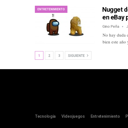
Nugget d
ENTRETENIMIENTO
en eBay 
Gino Peña
No hay duda d
bien este año
1
2
3
SIGUIENTE
Tecnología
Videojuegos
Entretenimiento
P