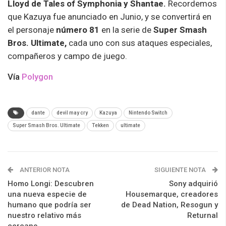
Lloyd de Tales of Symphonia y Shantae.
Recordemos
que Kazuya fue anunciado en Junio, y se convertirá en
el personaje
número 81
en la serie de
Super Smash
Bros. Ultimate,
cada uno con sus ataques especiales,
compañeros y campo de juego.
Vía
Polygon
dante
devil may cry
Kazuya
Nintendo Switch
Super Smash Bros. Ultimate
Tekken
ultimate
ANTERIOR NOTA
SIGUIENTE NOTA
Homo Longi: Descubren
Sony adquirió
una nueva especie de
Housemarque, creadores
humano que podría ser
de Dead Nation, Resogun y
nuestro relativo más
Returnal