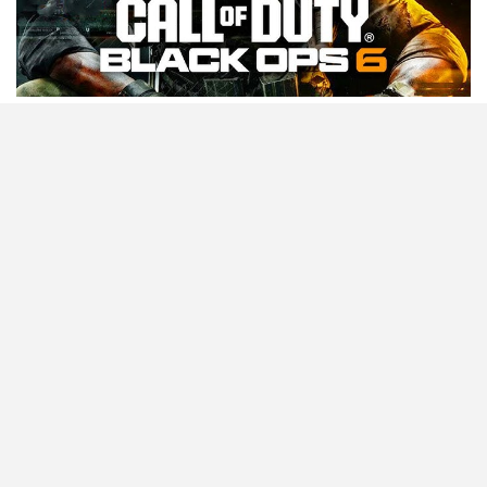
Tecnología
Videojuegos
Entretenimiento
Programa
Apps
Podcast
Tienda TEC
© 2026 - TEC. All Rights Reserved.