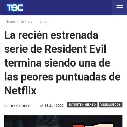
Home
Entretenimiento
La recién estrenada
serie de Resident Evil
termina siendo una de
las peores puntuadas de
Netflix
ENTRETENIMIENTO
VIDEOJUEGOS
el
18 Jul 2022
Por
Karla Díaz