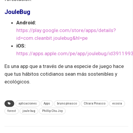
JouleBug
Android:
https://play.google.com/store/apps/details?
id=com.cleanbit.joulebug&hl=pe
iOS:
https://apps.apple.com/pe/app/joulebug/id391199
Es una app que a través de una especie de juego hace
que tus hábitos cotidianos sean más sostenibles y
ecológicos.
aplicaciones
Apps
bruno pinasco
Chiara Pinasco
ecosia
forest
joule bug
Phillip Chu Joy