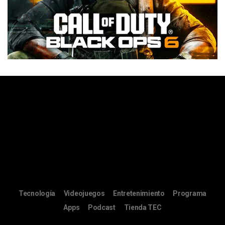
Tecnología
Videojuegos
Entretenimiento
Programa
Apps
Podcast
Tienda TEC