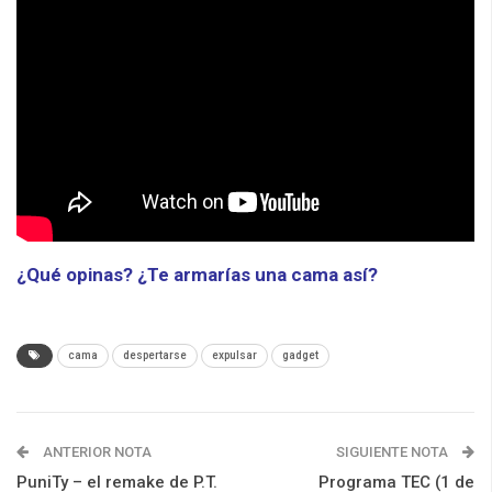
¿Qué opinas? ¿Te armarías una cama así?
cama
despertarse
expulsar
gadget
ANTERIOR NOTA
SIGUIENTE NOTA
PuniTy – el remake de P.T.
Programa TEC (1 de