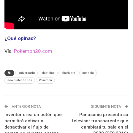
¿Qué opinas?
Vía:
Pokemon20.com
aniversario
blastoise
charizard
consola
new nintendo 3ds
Pokémon
ANTERIOR NOTA
SIGUIENTE NOTA
Inventor crea un botón que
Panasonic presenta su
permitirá activar o
televisor transparente que
desactivar el flujo de
cambiará tu sala en el