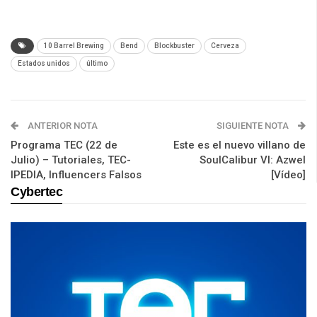
10 Barrel Brewing
Bend
Blockbuster
Cerveza
Estados unidos
último
ANTERIOR NOTA
SIGUIENTE NOTA
Programa TEC (22 de
Este es el nuevo villano de
Julio) – Tutoriales, TEC-
SoulCalibur VI: Azwel
IPEDIA, Influencers Falsos
[Vídeo]
Cybertec