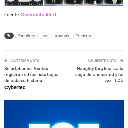
Fuente:
Scientists Alert
Magnetismo
robot
tecnología
Terminator
ANTERIOR NOTA
SIGUIENTE NOTA
Smartphones: Ventas
Naughty Dog finaliza la
registran cifras más bajas
saga de Uncharted y tal
de toda su historia
vez TLOU
Cybertec