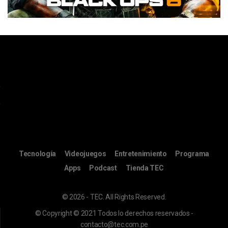
Tecnología
Videojuegos
Entretenimiento
Programa
Apps
Podcast
Tienda TEC
© 2026 - TEC. All Rights Reserved.
© Copyright © 2021 Todos lo derechos reservados -
contacto@tec.com.pe