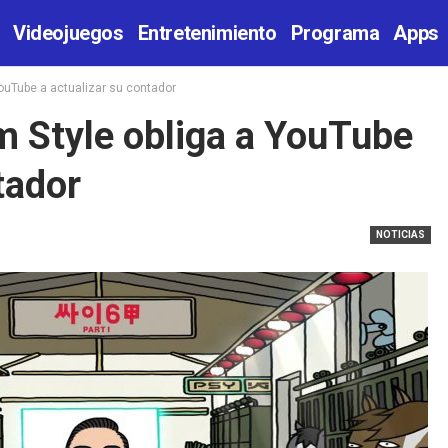
Videojuegos
Entretenimiento
Programa
Apps
YouTube a actualizar su contador
m Style obliga a YouTube
tador
NOTICIAS