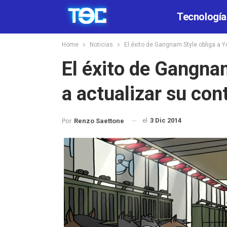
Tecnología
Home
Noticias
El éxito de Gangnam Style obliga a 
El éxito de Gangna
a actualizar su con
el
3 Dic 2014
Por
Renzo Saettone