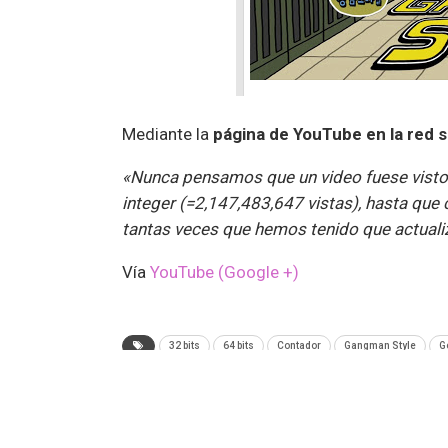
Mediante la
página de YouTube en la red 
«Nunca pensamos que un video fuese visto
integer (=2,147,483,647 vistas), hasta qu
tantas veces que hemos tenido que actuali
Vía
YouTube (Google +)
32 bits
64 bits
Contador
Gangman Style
G
ANTERIOR NOTA