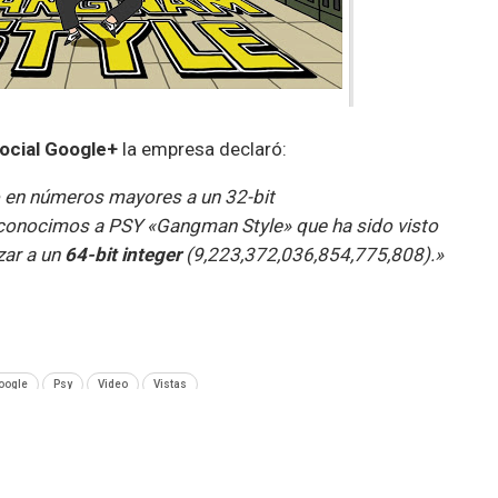
social Google+
la empresa declaró:
 en números mayores a un 32-bit
e conocimos a PSY «Gangman Style» que ha sido visto
zar a un
64-bit integer
(9,223,372,036,854,775,808).»
oogle
Psy
Video
Vistas
SIGUIENTE NOTA