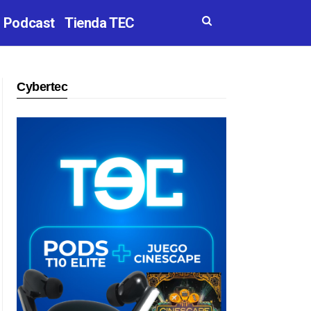
Podcast
Tienda TEC
Cybertec