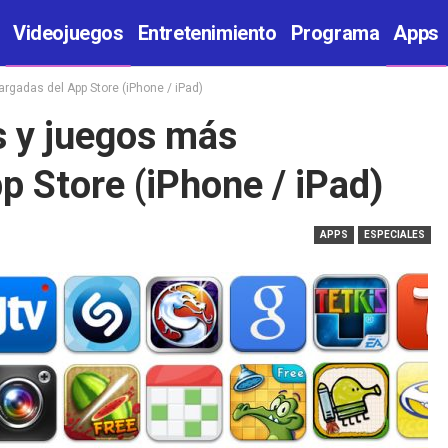
Videojuegos
Entretenimiento
Programa
Apps
rgadas del App Store (iPhone / iPad)
s y juegos más
p Store (iPhone / iPad)
APPS
ESPECIALES