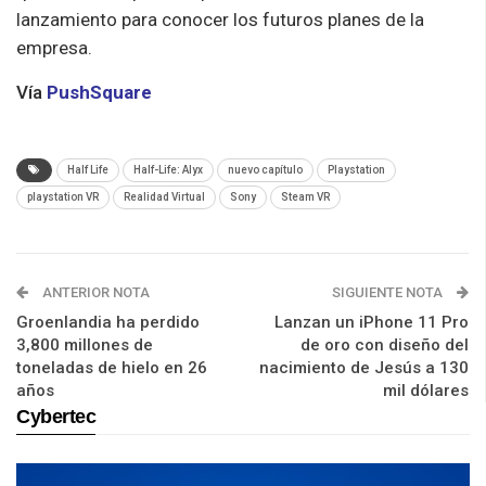
lanzamiento para conocer los futuros planes de la
empresa.
Vía
PushSquare
Half Life
Half-Life: Alyx
nuevo capítulo
Playstation
playstation VR
Realidad Virtual
Sony
Steam VR
ANTERIOR NOTA
SIGUIENTE NOTA
Groenlandia ha perdido
Lanzan un iPhone 11 Pro
3,800 millones de
de oro con diseño del
toneladas de hielo en 26
nacimiento de Jesús a 130
años
mil dólares
Cybertec