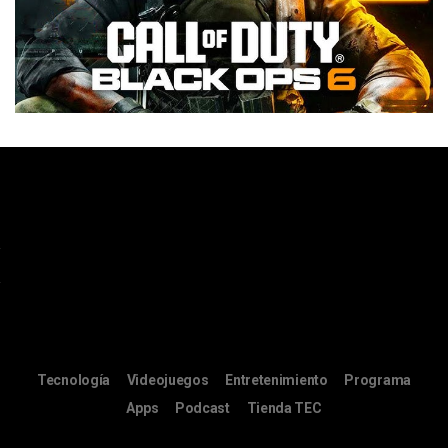
Tecnología
Videojuegos
Entretenimiento
Programa
Apps
Podcast
Tienda TEC