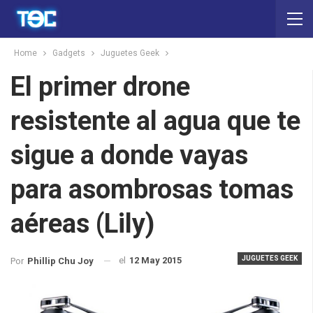
Home
Gadgets
Juguetes Geek
El primer drone
resistente al agua que te
sigue a donde vayas
para asombrosas tomas
aéreas (Lily)
JUGUETES GEEK
el
12 May 2015
Por
Phillip Chu Joy