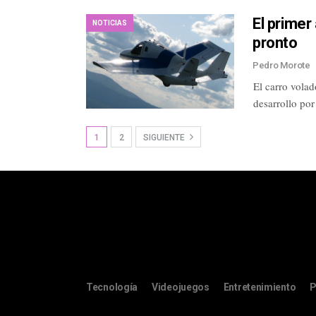
El primer
NOTICIAS
pronto
Pedro Morote
El carro volad
desarrollo por
1
2
SIGUIENTE
Tecnología
Videojuegos
Entretenimiento
P