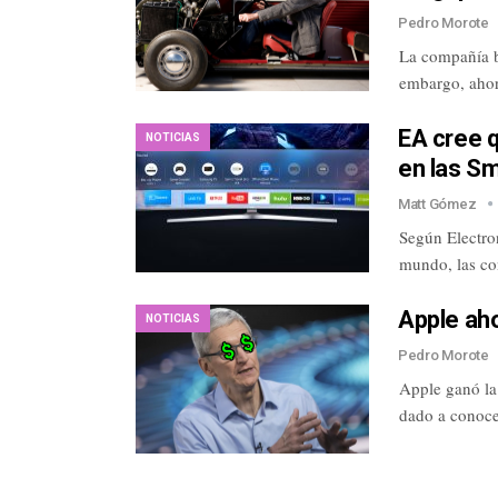
Pedro Morote
La compañía b
embargo, ahor
EA cree q
NOTICIAS
en las S
Matt Gómez
Según Electro
mundo, las co
Apple aho
NOTICIAS
Pedro Morote
Apple ganó la 
dado a conoce