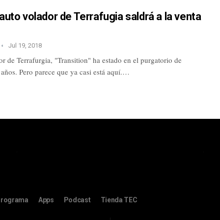
 auto volador de Terrafugia saldrá a la venta
Jul 19, 2018
or de Terrafurgia, "Transition" ha estado en el purgatorio de
 años. Pero parece que ya casi está aquí.…
rograma
Apps
Podcast
Tienda TEC