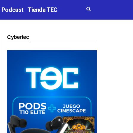
Podcast
Tienda TEC
Cybertec