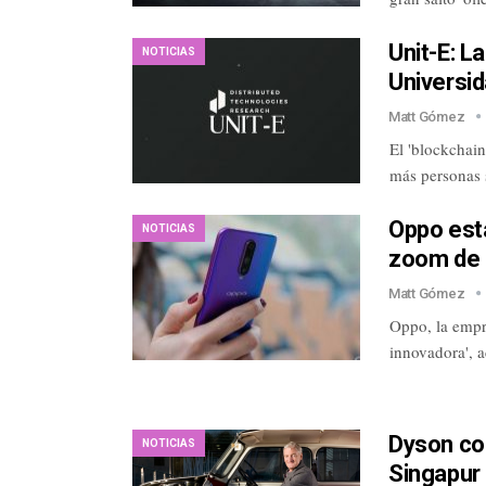
Unit-E: L
NOTICIAS
Universid
Matt Gómez
El 'blockchai
más personas 
Oppo est
NOTICIAS
zoom de
Matt Gómez
Oppo, la empr
innovadora', 
Dyson con
NOTICIAS
Singapur