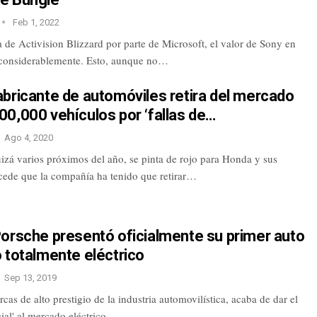
Feb 1, 2022
 de Activision Blizzard por parte de Microsoft, el valor de Sony en
 considerablemente. Esto, aunque no…
bricante de automóviles retira del mercado
0,000 vehículos por ‘fallas de…
Ago 4, 2020
izá varios próximos del año, se pinta de rojo para Honda y sus
cede que la compañía ha tenido que retirar…
Porsche presentó oficialmente su primer auto
 totalmente eléctrico
Sep 13, 2019
cas de alto prestigio de la industria automovilística, acaba de dar el
icial' al mercado eléctrico.…