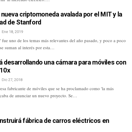
a nueva criptomoneda avalada por el MIT y la
ad de Stanford
Ene 18, 2019
n' fue uno de los temas más relevantes del año pasado, y poco a poco
se suman al interés por esta…
á desarrollando una cámara para móviles con
 10x
Dic 27, 2018
esa fabricante de móviles que se ha proclamado como 'la más
acaba de anunciar un nuevo proyecto. Se…
struirá fábrica de carros eléctricos en