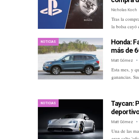
Nicholas Koch
Tras la compra
la bolsa cayó
Honda: Fa
NOTICIAS
más de 60
Matt Gómez
Esta mes, y qu
ganancias. Su
Taycan: 
NOTICIAS
deportivo
Matt Gómez
Una de las mar
gran salto 'of