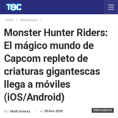
Home
Videojuegos
Monster Hunter Riders:
El mágico mundo de
Capcom repleto de
criaturas gigantescas
llega a móviles
(iOS/Android)
VIDEOJUEGOS
el
28 Ene 2020
Por
Matt Gómez