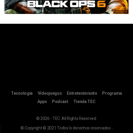
Tecnología
Videojuegos
Entretenimiento
Programa
Apps
Podcast
Tienda TEC
© 2026 - TEC. All Rights Reserved.
© Copyright © 2021 Todos lo derechos reservados -