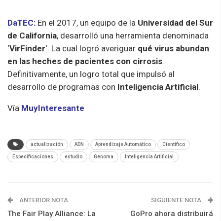
DaTEC:
En el 2017, un equipo de la
Universidad del Sur
de California
, desarrolló una herramienta denominada
‘
VirFinder
‘. La cual logró averiguar
qué virus abundan
en las heches de pacientes con cirrosis
.
Definitivamente, un logro total que impulsó al
desarrollo de programas con
Inteligencia Artificial
.
Vía
MuyInteresante
actualización
ADN
Aprendizaje Automático
Científico
Especificaciones
estudio
Genoma
Inteligencia Artificial
ANTERIOR NOTA
SIGUIENTE NOTA
The Fair Play Alliance: La
GoPro ahora distribuirá