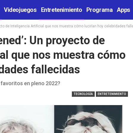
Videojuegos
Entretenimiento
Programa
Apps
cto de Inteligencia Artificial que nos muestra cómo lucirían hoy celebridades fal
ened’: Un proyecto de
cial que nos muestra cómo
idades fallecidas
 favoritos en pleno 2022?
TECNOLOGÍA
ENTRETENIMIENTO