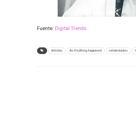
Fuente:
Digital Trends
Artistas
As if nothing happened
celebridades
ANTERIOR NOTA
¿Qué tan resistente y duradero es el nuevo A
Watch?