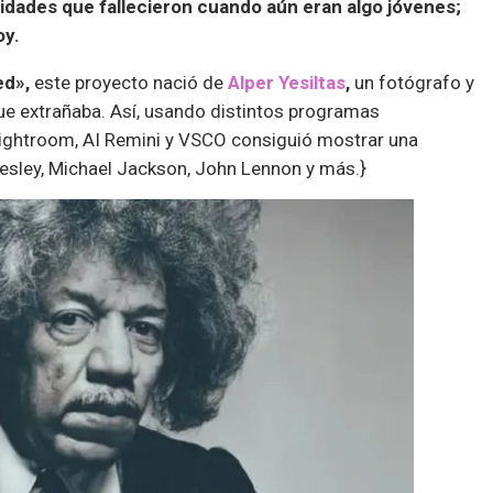
ridades que fallecieron cuando aún eran algo jóvenes;
oy.
ed»,
este proyecto nació de
Alper Yesiltas
,
un fotógrafo y
que extrañaba. Así, usando distintos programas
ightroom, AI Remini y VSCO consiguió mostrar una
esley, Michael Jackson, John Lennon y más.}