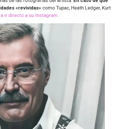
as de las fotografías del artista.
En caso de que
idades «revividas»
como Tupac, Heath Ledger, Kurt
ra ir directo a su Instagram
.