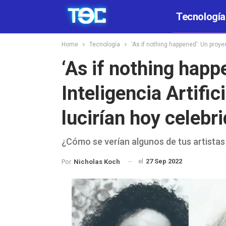
Tecnología
Home
Tecnología
‘As if nothing happened’: Un proye
‘As if nothing happ
Inteligencia Artifi
lucirían hoy celebr
¿Cómo se verían algunos de tus artistas
el
27 Sep 2022
Por
Nicholas Koch