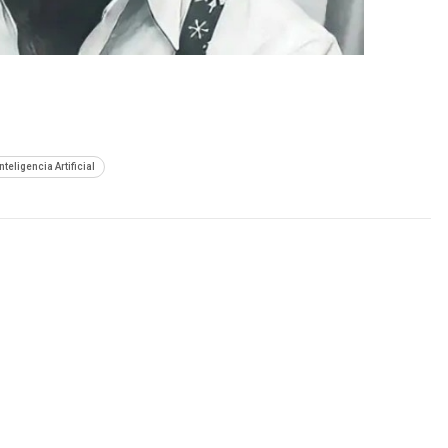
Inteligencia Artificial
SIGUIENTE NOTA
pple
Google deposita a hacker cerca de $250,000
dólares por error