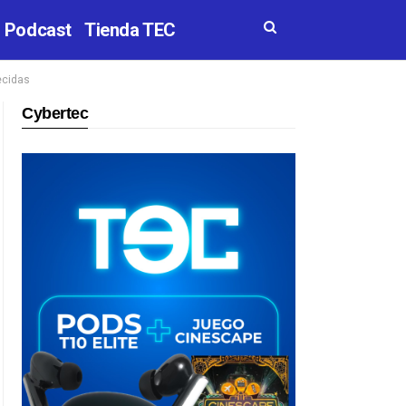
Podcast
Tienda TEC
lecidas
Cybertec