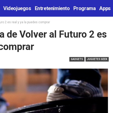
Videojuegos
Entretenimiento
Programa
Apps
turo 2 es real y ya la puedes comprar
a de Volver al Futuro 2 es
 comprar
GADGETS
JUGUETES GEEK