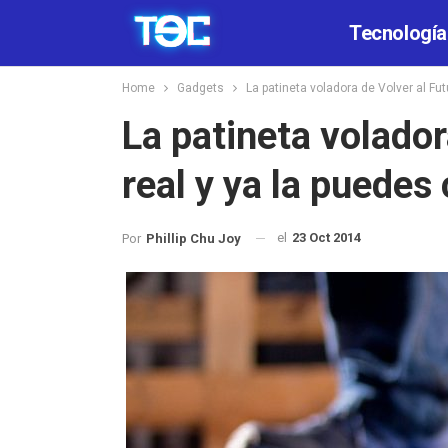
Tecnología
Home
Gadgets
La patineta voladora de Volver al Fu
La patineta volador
real y ya la puedes
el
23 Oct 2014
Por
Phillip Chu Joy