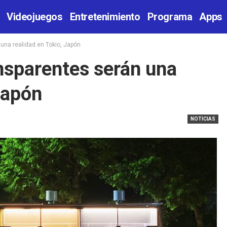
Videojuegos
Entretenimiento
Programa
Apps
una realidad en Tokio, Japón
nsparentes serán una
 Japón
NOTICIAS