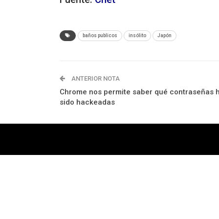
baños publicos
insólito
Japón
ANTERIOR NOTA
Chrome nos permite saber qué contraseñas 
sido hackeadas
Tecnología
Videojuegos
Entretenimiento
P