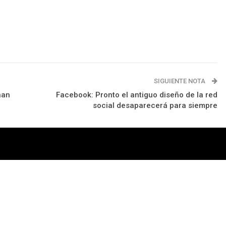
SIGUIENTE NOTA
han
Facebook: Pronto el antiguo diseño de la red
social desaparecerá para siempre
rograma
Apps
Podcast
Tienda TEC