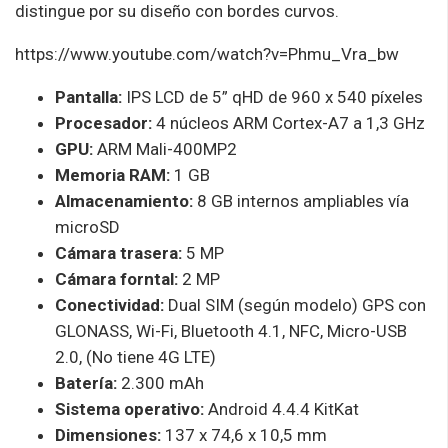
distingue por su diseño con bordes curvos.
https://www.youtube.com/watch?v=Phmu_Vra_bw
Pantalla:
IPS LCD de 5” qHD de 960 x 540 píxeles
Procesador:
4 núcleos ARM Cortex-A7 a 1,3 GHz
GPU:
ARM Mali-400MP2
Memoria RAM:
1 GB
Almacenamiento:
8 GB internos ampliables vía
microSD
Cámara trasera:
5 MP
Cámara forntal:
2 MP
Conectividad:
Dual SIM (según modelo) GPS con
GLONASS, Wi-Fi, Bluetooth 4.1, NFC, Micro-USB
2.0, (No tiene 4G LTE)
Batería:
2.300 mAh
Sistema operativo:
Android 4.4.4 KitKat
Dimensiones:
137 x 74,6 x 10,5 mm