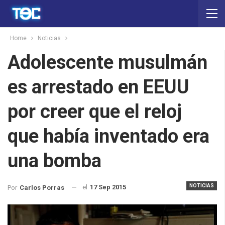
Home
Noticias
Adolescente musulmán
es arrestado en EEUU
por creer que el reloj
que había inventado era
una bomba
NOTICIAS
el
17 Sep 2015
Por
Carlos Porras