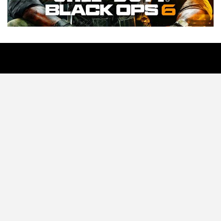
Tecnología
Videojuegos
Entretenimiento
Programa
Apps
Podcast
Tienda TEC
© 2026 - TEC. All Rights Reserved.
© Copyright © 2021 Todos lo derechos reservados -