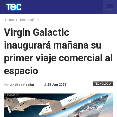
Home
Tecnología
Virgin Galactic
inaugurará mañana su
primer viaje comercial al
espacio
TECNOLOGÍA
el
28 Jun 2023
Por
Andrea Pecho