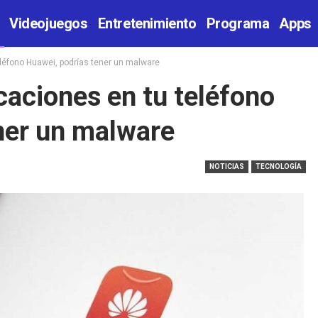
Videojuegos
Entretenimiento
Programa
Apps
teléfono Huawei, podrías tener un malware
icaciones en tu teléfono
ener un malware
NOTICIAS
TECNOLOGÍA