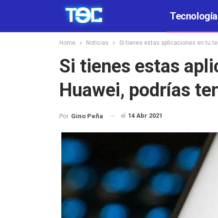
Tecnología
Home
Noticias
Si tienes estas aplicaciones en tu 
Si tienes estas apl
Huawei, podrías t
el
14 Abr 2021
Por
Gino Peña