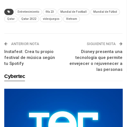
Entretenimiento
fifa 23
Mundial de Football
Mundial de Fútbol
Qatar
Qatar 2022
videojuegos
Vietnam
ANTERIOR NOTA
SIGUIENTE NOTA
Instafest: Crea tu propio
Disney presenta una
festival de música según
tecnología que permite
tu Spotify
envejecer o rejuvenecer a
las personas
Cybertec