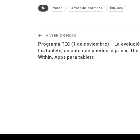
frases
La frase de la semana
Tim Cook
ANTERIOR NOTA
Programa TEC (1 de noviembre) – La evolució
las tablets, un auto que puedes imprimir, The 
Within, Apps para tablets