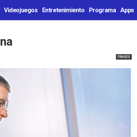
Videojuegos
Entretenimiento
Programa
Apps
ana
FRASES