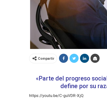
Compartir
«Parte del progreso socia
define por su ra
https://youtu.be/C-guVDR-XjQ