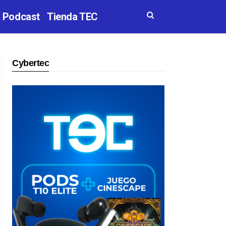
Podcast
Tienda TEC
Cybertec