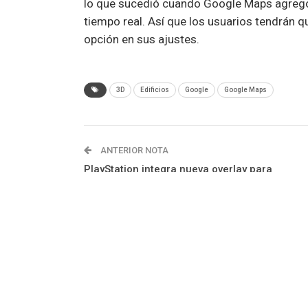
lo que sucedió cuando Google Maps agregó 
tiempo real. Así que los usuarios tendrán q
opción en sus ajustes.
3D
Edificios
Google
Google Maps
ANTERIOR NOTA
PlayStation integra nueva overlay para
videojuegos en PC