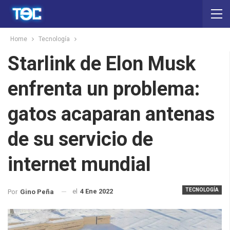
Home
Tecnología
Starlink de Elon Musk
enfrenta un problema:
gatos acaparan antenas
de su servicio de
internet mundial
TECNOLOGÍA
el
4 Ene 2022
Por
Gino Peña