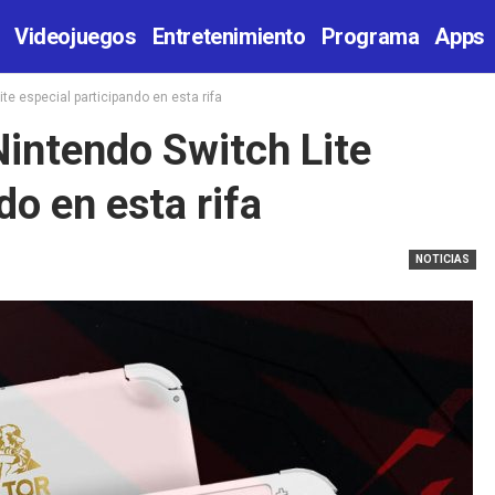
Videojuegos
Entretenimiento
Programa
Apps
e especial participando en esta rifa
intendo Switch Lite
do en esta rifa
NOTICIAS