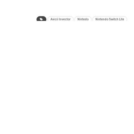
Avicii Invector
Nintedo
Nintendo Switch Lite
ANTERIOR NOTA
Xbox Series X/S: Yakuza: Like a Dragon saldrá
antes en la consola de Microsoft
Tecnología
Videojuegos
Entretenimiento
P