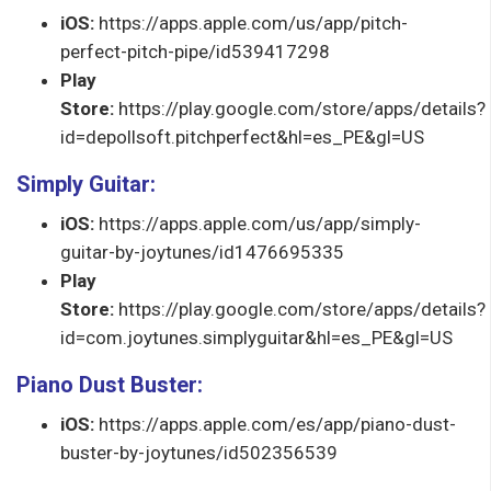
iOS:
https://apps.apple.com/us/app/pitch-
perfect-pitch-pipe/id539417298
Play
Store:
https://play.google.com/store/apps/details?
id=depollsoft.pitchperfect&hl=es_PE&gl=US
Simply Guitar:
iOS:
https://apps.apple.com/us/app/simply-
guitar-by-joytunes/id1476695335
Play
Store:
https://play.google.com/store/apps/details?
id=com.joytunes.simplyguitar&hl=es_PE&gl=US
Piano Dust Buster:
iOS:
https://apps.apple.com/es/app/piano-dust-
buster-by-joytunes/id502356539