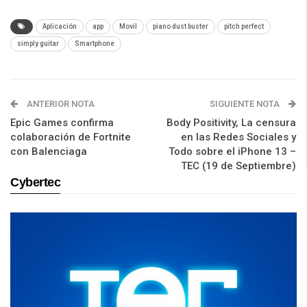
Aplicación
app
Movil
piano dust buster
pitch perfect
simply guitar
Smartphone
ANTERIOR NOTA
SIGUIENTE NOTA
Epic Games confirma
Body Positivity, La censura
colaboración de Fortnite
en las Redes Sociales y
con Balenciaga
Todo sobre el iPhone 13 –
TEC (19 de Septiembre)
Cybertec