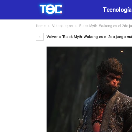
Tecnología
Home
Videojuegos
Black Myth: Wukong es el 2do j
Volver a "Black Myth: Wukong es el 2do juego más