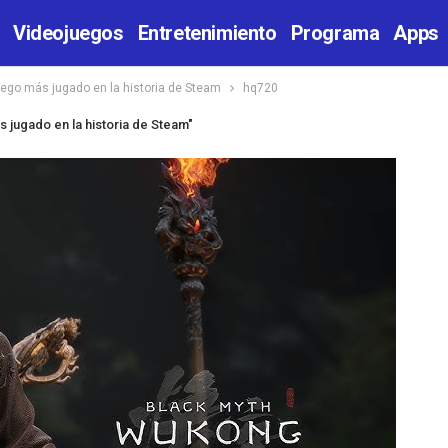
Videojuegos
Entretenimiento
Programa
Apps
uego más jugado en la historia de Steam
hq720
 jugado en la historia de Steam"