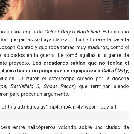
o no es una copia de
Call of Duty
o
Battlefield
. Este es uno
idos que jamás se hayan lanzado. La historia está basada
r Joseph Conrad y que toca temas muy maduros, como el
s soldados en la guerra. Le tomó agallas a la gente de
nte proyecto.
Los creadores sabían que no tenían el
nal para hacer un juego que se equiparara a
Call of Duty
,
olución. Utilizaron el estereotipo creado por la docena
Ops, Battlefield 3, Ghost Recon
) que terminan siendo
haron para probar un argumento.
 of this attributes av1mp4, mp4, m4v, webm, ogv, url
cera entre helicópteros volando sobre una ciudad de