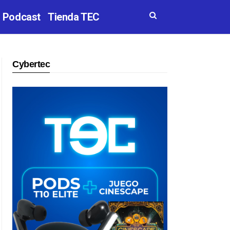
Podcast
Tienda TEC
Cybertec