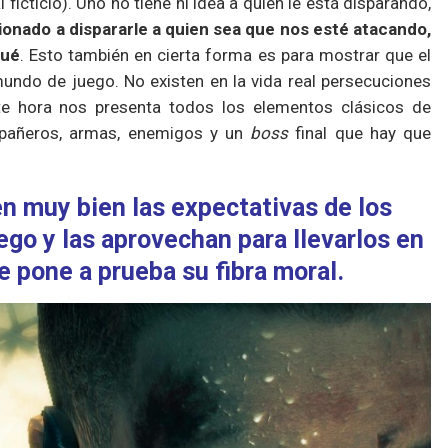
ficticio). Uno no tiene ni idea a quién le está disparando,
ionado a dispararle a quien sea que nos esté atacando,
qué
. Esto también en cierta forma es para mostrar que el
undo de juego. No existen en la vida real persecuciones
te hora nos presenta todos los elementos clásicos de
pañeros, armas, enemigos y un
boss
final que hay que
n muy bien las expectativas de los
ego y las aprovechan para llevarlos en
 pone a prueba su fibra moral.