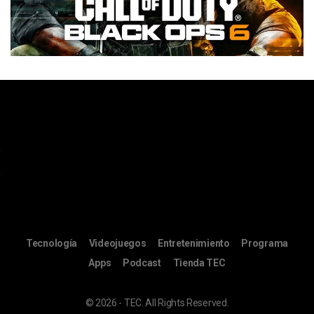
Tecnología
Videojuegos
Entretenimiento
Programa
Apps
Podcast
Tienda TEC
© 2026 - TEC. All Rights Reserved.