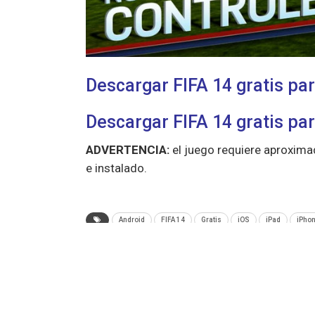
Descargar FIFA 14 gratis pa
Descargar FIFA 14 gratis par
ADVERTENCIA:
el juego requiere aproxim
e instalado.
Android
FIFA 14
Gratis
iOS
iPad
iPho
ANTERIOR NOTA
SteamOS, el sistema operativo gratuito para