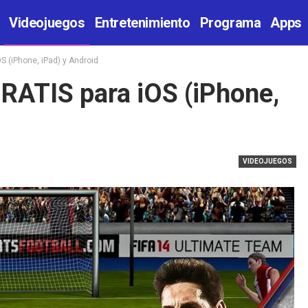
Videojuegos
Entretenimiento
Programa
Apps
S (iPhone, iPad) y Android
RATIS para iOS (iPhone,
VIDEOJUEGOS