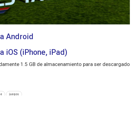
ra Android
a iOS (iPhone, iPad)
adamente 1.5 GB de almacenamiento para ser descargado
ne
juegos
SIGUIENTE NOTA
Apple presenta las nuevas iMac (2013) con mejor