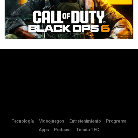
Tecnología
Videojuegos
Entretenimiento
Programa
Apps
Podcast
Tienda TEC