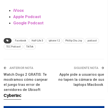
iVoox
Apple Podcast
Google Podcast
Facebook
Half-Life 3
iphone 12
Phillip Chu Joy
podcast
TEC Podcast
TikTok
ANTERIOR NOTA
SIGUIENTE NOTA
Watch Dogs 2 GRATIS: Te
Apple pide a usuarios que
mostramos cómo canjear
no tapen la cámara de sus
el juego tras error de
laptops Macbook
servidores de Ubisoft
Cybertec