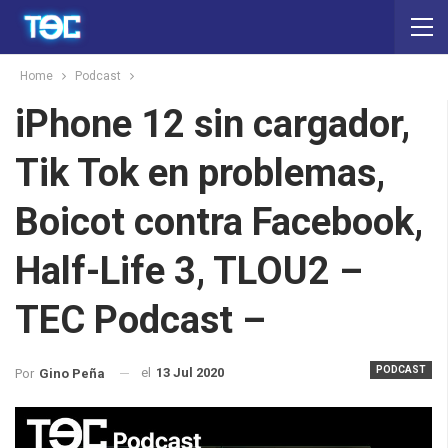
Home
Podcast
iPhone 12 sin cargador,
Tik Tok en problemas,
Boicot contra Facebook,
Half-Life 3, TLOU2 –
TEC Podcast –
PODCAST
el
13 Jul 2020
Por
Gino Peña